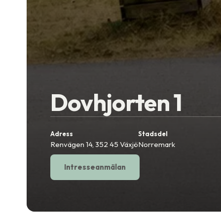
Dovhjorten 1
Adress
Stadsdel
Renvägen 14, 352 45 Växjö
Norremark
Intresseanmälan