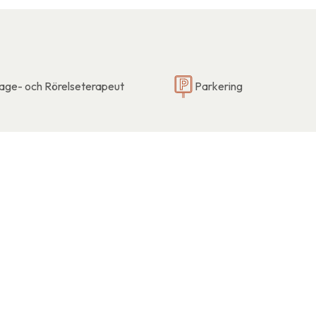
age- och Rörelseterapeut
Parkering
rvice, hälsa- och handel