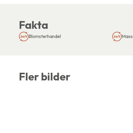
Fakta
Blomsterhandel
Mass
Fler bilder
En levande mötesplats för se