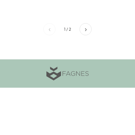
‹
›
1 / 2