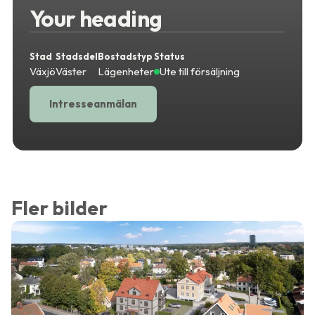
Your heading
Stad
Stadsdel
Bostadstyp
Status
Växjö
Väster
Lägenheter
Ute till försäljning
Intresseanmälan
Fler bilder